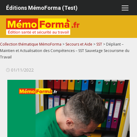
Aller
Éditions MémoForma (Test)
au
contenu
Collection thématique MémoForma
>
Secours et Aide
>
SST
>
Dépliant –
Maintien et Actualisation des Compétences – SST Sauvetage Secourisme du
Travail
Publié
01/11/2022
le