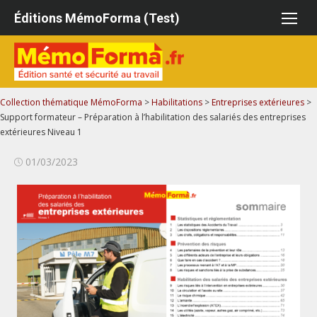
Aller
Éditions MémoForma (Test)
au
contenu
Collection thématique MémoForma
>
Habilitations
>
Entreprises extérieures
>
Support formateur – Préparation à l’habilitation des salariés des entreprises
extérieures Niveau 1
Publié
01/03/2023
le