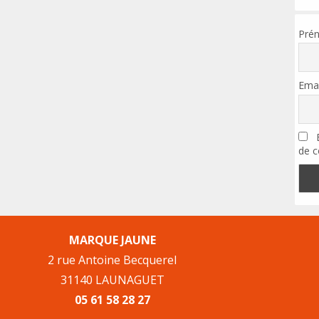
Pré
Emai
E
de c
MARQUE JAUNE
2 rue Antoine Becquerel
31140 LAUNAGUET
05 61 58 28 27