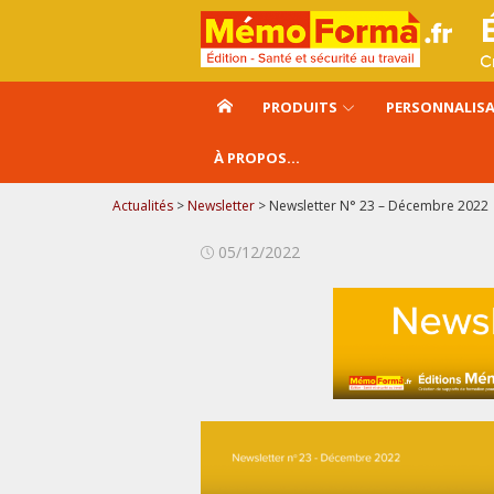
Aller
au
contenu
PRODUITS
PERSONNALIS
À PROPOS…
Actualités
>
Newsletter
>
Newsletter N° 23 – Décembre 2022
Publié
05/12/2022
le