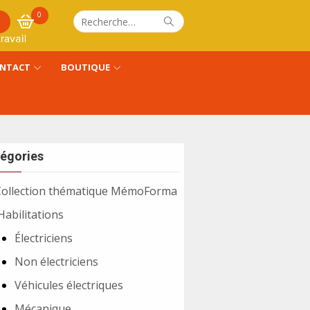
0
Recherche
Rechercher
pour :
NTACT
BOUTIQUE
égories
Collection thématique MémoForma
Habilitations
Électriciens
Non électriciens
Véhicules électriques
Mécanique