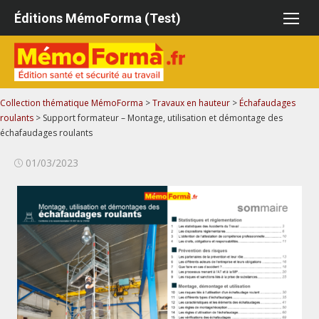
Aller
Éditions MémoForma (Test)
au
contenu
Collection thématique MémoForma
>
Travaux en hauteur
>
Échafaudages
roulants
>
Support formateur – Montage, utilisation et démontage des
échafaudages roulants
Publié
01/03/2023
le