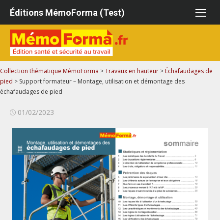
Aller
Éditions MémoForma (Test)
au
contenu
Collection thématique MémoForma
>
Travaux en hauteur
>
Échafaudages de
pied
>
Support formateur – Montage, utilisation et démontage des
échafaudages de pied
Publié
01/02/2023
le