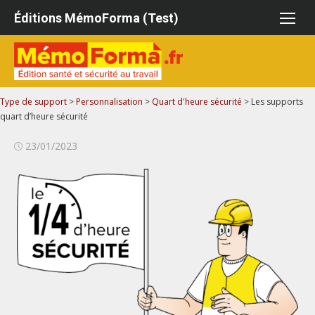
Aller
Éditions MémoForma (Test)
au
contenu
Type de support
>
Personnalisation
>
Quart d'heure sécurité
>
Les supports
quart d’heure sécurité
Publié
23/01/2023
le