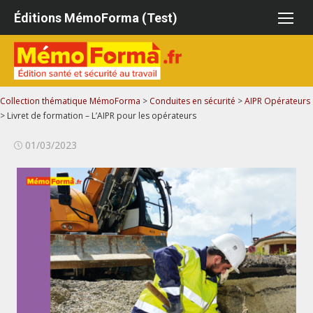
Aller
Éditions MémoForma (Test)
au
contenu
Collection thématique MémoForma
>
Conduites en sécurité
>
AIPR Opérateurs
>
Livret de formation – L’AIPR pour les opérateurs
Publié
01/03/2023
le