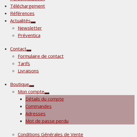
Téléchargement
Références
Actualités
Afficher
Newsletter
le
sous-
Préventica
menu
Contact
Afficher
Formulaire de contact
le
sous-
Tarifs
menu
Livraisons
Boutique
Afficher
Mon compte
le
Afficher
sous-
Détails du compte
le
menu
sous-
Commandes
menu
Adresses
Mot de passe perdu
Conditions Générales de Vente