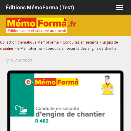
Aller
Éditions MémoForma (Test)
au
contenu
Collection thématique MémoForma
>
Conduites en sécurité
>
Engins de
chantier
>
e-MémoForma – Conduite en sécurité des engins de chantier
Publié
01/10/2022
le