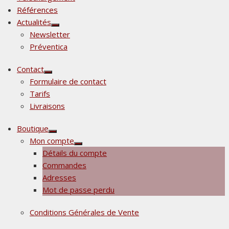
Références
Actualités
Afficher
Newsletter
le
sous-
Préventica
menu
Contact
Afficher
Formulaire de contact
le
sous-
Tarifs
menu
Livraisons
Boutique
Afficher
Mon compte
le
Afficher
sous-
Détails du compte
le
menu
sous-
Commandes
menu
Adresses
Mot de passe perdu
Conditions Générales de Vente